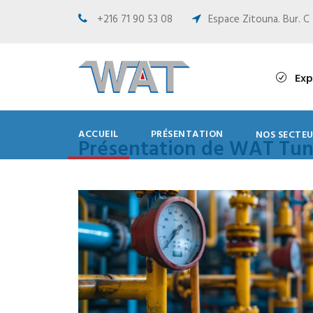
+216 71 90 53 08
Espace Zitouna. Bur. C 
Exp
ACCUEIL
PRÉSENTATION
NOS SECTEU
Présentation de WAT Tun