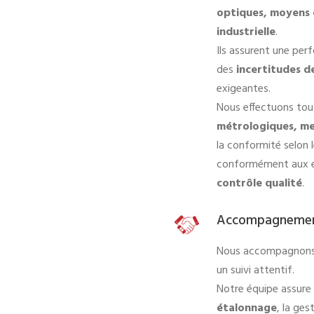
optiques, moyens 
industrielle
.
Ils assurent une pe
des
incertitudes d
exigeantes.
Nous effectuons tou
métrologiques, me
la conformité selon 
conformément aux e
contrôle qualité
.
Accompagnement
Nous accompagnons 
un suivi attentif.
Notre équipe assure
étalonnage
, la ges