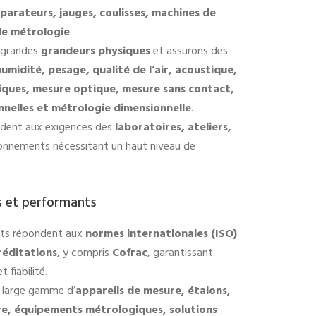
rateurs, jauges, coulisses, machines de
de métrologie
.
s grandes
grandeurs physiques
et assurons des
humidité, pesage, qualité de l’air, acoustique,
iques, mesure optique, mesure sans contact,
nelles et métrologie dimensionnelle
.
ndent aux exigences des
laboratoires, ateliers,
onnements nécessitant un haut niveau de
és et performants
ts répondent aux
normes internationales (ISO)
réditations
, y compris
Cofrac
, garantissant
 fiabilité.
 large gamme d’
appareils de mesure, étalons,
e, équipements métrologiques, solutions