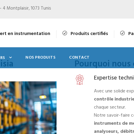
- 4 Montplaisir, 1073 Tunis
ert en instrumentation
Produits certifiés
Pa
NOS PRODUITS
CONTACT
RS
isia
Pourquoi nous 
Expertise techn
Avec une solide exp
contrôle industrie
chaque secteur.
Notre savoir-faire 
instruments de me
analyseurs, débi