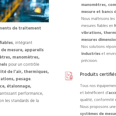
manomètres, compa
mesure et bancs 
Nous maîtrisons le
mesures fiables en
ents de traitement
vibrations, therm
mesures dimension
fiables
, intégrant
Nos solutions répo
 de mesure, appareils
industries
et envir
ètres, manomètres,
précision.
nels
pour un contrôle
ité de l’air, thermiques,
Produits certifi
rations, pesage
.
Tous nos équipemen
ce, étalonnage,
et bénéficient d’
acc
rantissant performance,
qualité, conformité et
on les standards de la
Nous proposons une
systèmes de mesur