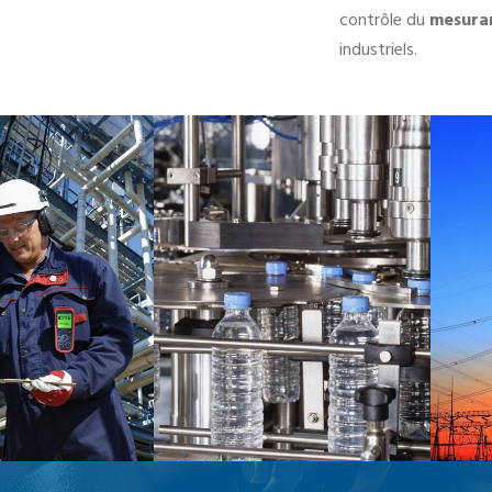
contrôle du
mesura
industriels.
LE & GAZ
AGRO-ALIMENTAIRE